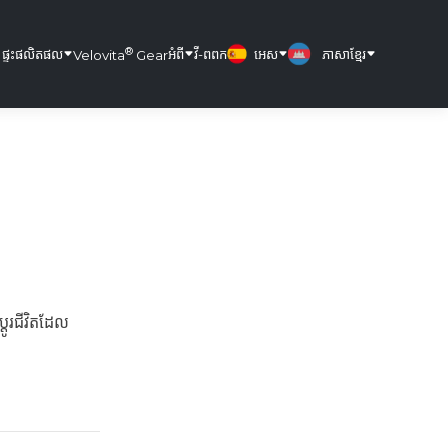
®
ផ្ទះ
ផលិតផល
អំពី
វី-ពពក
អេស
ភាសាខ្មែរ
Velovita
Gear
តូរជីវិតដែល