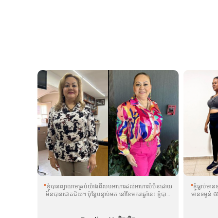
"
ខ្ញុំ​បាន​ព្យាយាម​គ្រប់​យ៉ាង​ពី​របប​អាហារ​ដល់​អាហារ​បំប៉ន​ដោយ​
"
ខ្ញុំធ្លាប់
មិន​បាន​ជោគជ័យ។ ប៉ុន្តែ​បន្ទាប់​មក នៅ​ខែ​មករា​ឆ្នាំ​នេះ ខ្ញុំ​បាន​
មានទម្ងន់ 6
ជំពប់​ដួល
Velovita
ផលិតផល និងអ្វីដែលជាការផ្លាស់ប្តូរ
ទាំងនេះ អរ
®
ហ្គេម! ខ្ញុំបានប្រើផលិតផលទាំង 5 របស់ពួកគេជារៀងរាល់ថ្ងៃ
បានកាត់បន្