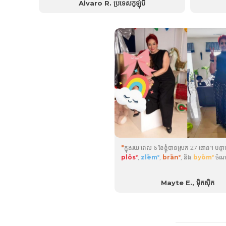
ជាមួយនឹងផលិតផលគុណភាពខ្ពស់ទាំងនេះ!...
Alvaro R. ប្រទេសកូឡុំប៊ី
ខ្ញុំស្រកបា
ការ
"
ក្នុងរយៈពេល 6 ខែខ្ញុំបានស្រក 27 ផោន។ បន្
plôs
,
zlēm
,
brān
, និង
byōm
ចំណង
®
®
®
®
និងកាបូអ៊ីដ្រាតរបស់ខ្ញុំបានកាត់បន្ថយដោយធ
ផលិតផលដែលខ្ញុំចូលចិត្តគឺ
byōm
ព្រោះវាជ
®
Mayte E., ម៉ិកស៊ិក
រំលាយអាហាររបស់ខ្ញុំ។ មានសុខភាពល្អ និងសប
ណាស់!...