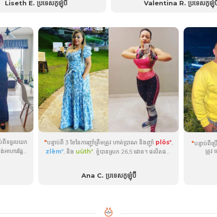
ស្រកទម្ងន់បន្ថែម។ ពិតជាអស្ចារ្យមែន!
Liseth E. ប្រទេសកូឡុំប៊ី
Valentina R. ប្រទេសកូឡុំប៊
ន 36 ផោន។ ផលិតផលបានជួយខ្ញុំក្នុងការគ្រប់គ្រង
ឃ្លាន ហើយមានថាមពលពេញមួយថ្ងៃ....
ទាប់ពីទទួលយក
"
បន្ទាប់ពី 3 ខែនៃការញ៉ាំត្រឹមត្រូវ ហាត់ប្រាណ និងញ៉ាំ
plôs
,
"
បន្ទាប់ពីប
®
់អាហារផ្អែម
ត្រូវ
zlēm
, និង
uüth
. ខ្ញុំបានស្រក 26,5 ផោន។ ផលិតផល
®
®
ម្មជាតិ។
ដែលខ្ញុំចូលចិត្តគឺ
plôs
ដោយសារតែរសជាតិឆ្ងាញ់ និងជំនួយ
®
ួយដល់សុខភាព
ក្នុងការសម្រកទម្ងន់។ អារម្មណ៍ល្អទាំងផ្លូវកាយ និងផ្លូវចិត្ត!...
Ana C. ប្រទេសកូឡុំប៊ី
្បាយចិត្ត