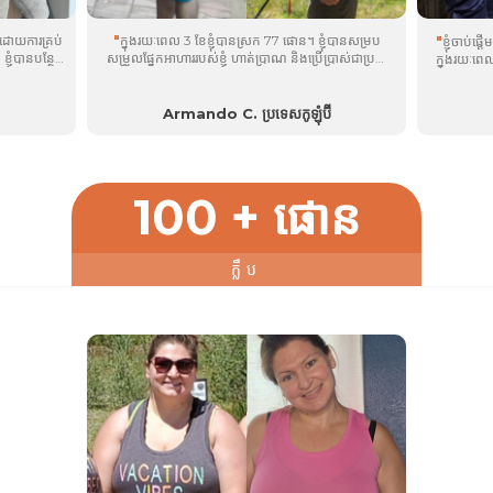
ើមដោយការគ្រប់
"
ក្នុងរយៈពេល 3 ខែខ្ញុំបានស្រក 77 ផោន។ ខ្ញុំបានសម្រប
"
ខ្ញុំចាប់ផ្
ខ្ញុំបានបន្ថែម
សម្រួលផ្នែកអាហាររបស់ខ្ញុំ ហាត់ប្រាណ និងប្រើប្រាស់ជាប្រចាំ
ក្នុង​រយៈពេល​ព
ទម្ងន់ 9 
ើ
zlēm
នៅ
plôs
និង
zlēm
. ផលិតផលដែលខ្ញុំចូលចិត្តគឺ
plôs
®
®
®
®
ក្រោយមក ខ្
ព្រោះ​វា​ជួយ​ខ្ញុំ​គ្រប់​គ្រង​ការ​ឃ្លាន​នៅ​ពេល​ថ្ងៃ។ ឥឡូវនេះ ខ្ញុំមាន
ំភើបចិត្តនឹង
Armando C. ប្រទេសកូឡុំប៊ី
អារម្មណ៍ល្អណាស់ អរគុណចំពោះផលិតផល Velovita និងការ
សម្រេចចិត្តរបស់ខ្ញុំក្នុងការចាប់ផ្តើម....
100 + ផោន
ក្លឹប