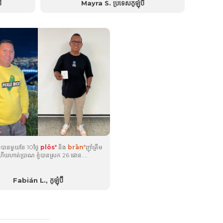
...
ី
Mayra S. ប្រទេសកូឡុំប៊ី
មុន។ ខ្ញុំសប្បាយចិត្តគ្រប់បែបយ៉ាង ទាំងផ្លូវកាយ និងផ្ទាល់
ខ្លួន....
្រើបានមួយខែ 10ថ្ងៃ
plôs
និង
brān
ញ៉ាំត្រឹម
®
®
 ហើយហាត់ប្រាណ ខ្ញុំបានស្រក 26 ផោន....
Fabián L., កូឡុំប៊ី