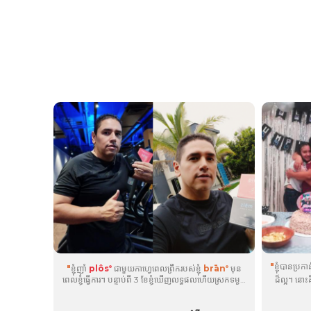
"
ខ្ញុំបានប្
"
ខ្ញុំញ៉ាំ
plôs
ជាមួយកាហ្វេពេលព្រឹករបស់ខ្ញុំ
brān
មុន
®
®
ពេលខ្ញុំធ្វើការ។ បន្ទាប់ពី 3 ខែខ្ញុំឃើញលទ្ធផលហើយស្រកទម្ងន់
ដ៏ល្អ។ នោះ
42 ផោន។ ផលិតផលជួយខ្ញុំគ្រប់គ្រងទម្ងន់ និងចំណង់ គេង
ផ្លាស់ប្តូរទា
លក់ស្រួល និងជំរុញការរំលាយអាហាររបស់ខ្ញុំ។ ខ្ញុំសប្បាយចិត្ត
ផងដែរ។ បន្ទាប