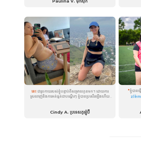
ហើយខ្ញុំគ្រាន់តែនិយាយថា លទ្ធផលគឺគួរឱ្យចាប់អារម្មណ៍! ខ្ញុំ​
Paulina V. ម៉ិកស៊ិក
មាន​អារម្មណ៍​សប្បាយ​ចិត្ត​ខ្លាំង ហើយ​ស្រក​បាន​២២​ផោន​...
"
ខ្ញុំ​បាន
នេះ
​ជា​រូប​កាយ​របស់​ខ្ញុំ​បន្ទាប់​ពី​សម្រាល​កូន​មក​។​ ដោយ​ការ​
ស្រលាញ់​និង​ការ​អត់​ធ្មត់​ជា​បណ្តើរៗ ខ្ញុំ​បាន​ប្រសើរ​ឡើង​ហើយ​
zlēm
ស្រក​ទម្ងន់ ១៧,២៣ ផោន។
បានកត់សម្គាល
ស្រកទម្ងន់ច្រើ
ខ្ញុំដែលខ្ញុ
Cindy A. ប្រទេសកូឡុំប៊ី
ជ