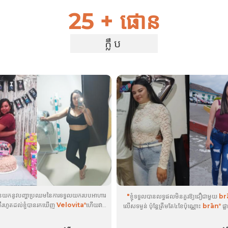
25 + ផោន
ក្លឹប
រកាន់យកនូវបញ្ហាប្រឈមនៃការទទួលយករបបអាហារ
"
ខ្ញុំទទួលបានលទ្ធផលមិនគួរឱ្យជឿជាមួយ
br
គឺរហូតដល់ខ្ញុំបានរកឃើញ
Velovita
ហើយវា
លើស​ទម្ងន់ ប៉ុន្តែ​ត្រឹម​តែ​៤​ខែ​ប៉ុណ្ណោះ
brān
ផ្ល
®
®
ំងស្រុងនូវរបៀបរស់នៅ និងទស្សនៈរបស់ខ្ញុំចំពោះអ្វីៗ
របស់ខ្ញុំ ហើយខ្ញុំស្រកបាន 33 ផោន។ វាផ្តល់ន
ថាមពលដ៏ល្អឥតខ្ចោះ ធ្វើឱ្យខ្ញុំផ្តោតអារម្មណ៍ និ
់ពីប្រើ
plôs
និង
brān
អស់រយៈពេល 2 ខែ
®
®