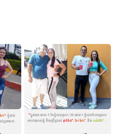
"
ក្នុងរយៈពេល 3 ខែខ្ញុំបានស្រក 28 ផោន។ ខ្ញុំបានកែលម្អរបប
ān
! ខ្ញុំ​ធាត់​
®
អាហាររបស់ខ្ញុំ និងប្រើប្រាស់
plôs
,
brān
, និង
uüth
. ខ្ញុំ
ាស់ប្តូររាងកាយ
®
®
®
ូវការជំរុញ
ស្រលាញ់ផលិតផលនីមួយៗ ជាពិសេស
plôs
ព្រោះវាជួយខ្ញុំ
®
ងជួយឱ្យខ្ញុំ
គ្រប់គ្រងទម្ងន់របស់ខ្ញុំ និង
uüth
ជួយឱ្យខ្ញុំមើលទៅស្អាតជាង
®