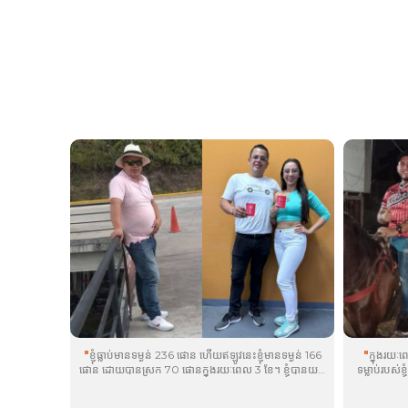
"
ខ្ញុំធ្លាប់មានទម្ងន់ 236 ផោន ហើយឥឡូវនេះខ្ញុំមានទម្ងន់ 166
"
ក្នុងរយៈពេ
ផោន ដោយបានស្រក 70 ផោនក្នុងរយៈពេល 3 ខែ។ ខ្ញុំបានយក
ទម្លាប់របស់ខ
plôs
ជារៀងរាល់ថ្ងៃ និងកែសម្រួលរបៀបរស់នៅដែលមានសុខ
ប្រាណ គេង 
®
ភាពល្អ។ ខ្ញុំមិនត្រឹមតែមានទម្ងន់ដែលមានសុខភាពល្អនោះទេ
brān
, ន
®