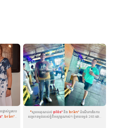
ផ្លាស់ប្តូររបប
"
សូមអរគុណដល់
plôs
និង
brān
ដំណើរការនៃការ
®
®
s
,
brān
,
សម្រកទម្ងន់របស់ខ្ញុំគឺអស្ចារ្យណាស់។ ខ្ញុំមានទម្ងន់ 265 ផោន
®
®
ហើយឥឡូវនេះខ្ញុំមានទម្ងន់ 209.2 ផោន!...
ូលចិត្តគឺ
 វាផ្តល់ថាមពល