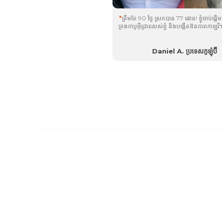
"
ត្រឹមតែ 90 ថ្ងៃ ស្រកបាន 77 ផោន! ខ្ញុំចាប់ផ្ត
គ្រងកាបូអ៊ីដ្រាតរបស់ខ្ញុំ និងបង្កើតឱនភាពកាឡូរី។ 
សកម្មភាពរាងកាយ 10 នាទីក្នុងមួយថ្ងៃ ហើយប្រ
ពេលយប់និង
plôs
មុនពេលធ្វើលំហាត់ប្រាណ។ រ
®
Daniel A. ប្រទេសកូឡុំប៊ី
លទ្ធផល!...