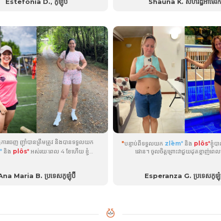
ច្រើន! ...
Estefonia D., កូឡុំប៊ី
Shauna K. សហរដ្ឋអាមេរិក
​ធ្វើ​ការ​ចេញ ញ៉ាំ​បាន​ត្រឹម​ត្រូវ និង​បាន​ទទួល​យក
"
បន្ទាប់ពីទទួលយក
zlēm
និង
plôs
ខ្ញុំ
®
®
និង
plôs
អស់រយៈពេល 4 ខែហើយ ខ្ញុំ
ផោន។ ចូលចិត្តព្រោះវាជួយដុតខ្លាញ់ពេល
®
®
់ពីភាពខុសប្លែកគ្នាយ៉ាងខ្លាំងនៃសាច់ដុំ។ ខ្ញុំបាន
ន។ វាគួរឱ្យកត់សម្គាល់សូម្បីតែនៅក្នុងចង្កាពីររបស់
ំមាន។ សរុបមក ខ្ញុំបានស្រក 15 ផោន ហើយខ្ញុំរីករាយ
Ana Maria B. ប្រទេសកូឡុំប៊ី
Esperanza G. ប្រទេសកូឡុំប
ាមួយនឹងផលិតផល។ គេបុកហើយ!...