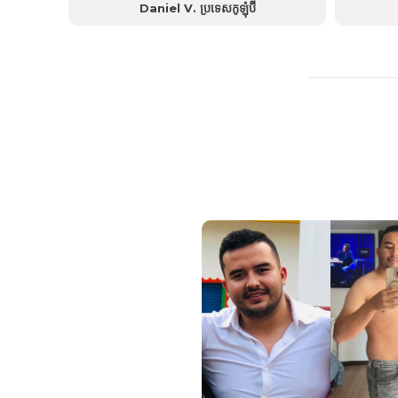
Daniel V. ប្រទេសកូឡុំប៊ី
ប៉ុន្តែកម្រិតជាតិស្ករក្នុងឈាមរបស់ខ្ញុំត្រូវបានគ្រប់គ្រងនៅកម្រិត
ព្រោះ​វា​ផ្តល់​
600 ហើយឥឡូវនេះត្រូវបានគ្រប់គ្រងនៅត្រឹម 110...