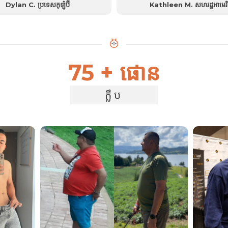
Dylan C. ប្រទេសកូឡុំប៊ី
Kathleen M. សហរដ្ឋអាមេរ
ថាមពល​ដល់​ខ្ញុំ​ច្រើន និង​ជួយ​គ្រប់គ្រង​ការ​ឃ្លាន​ពេញ​
ដល់ខ្ញុំ ហើយមនុស្សទូទៅបានកត់សម្គាល់ឃើញថ
មួយ​ថ្ងៃ....
អារម្មណ៍ល្អជារួម....
75 + ផោន
ក្លឹប