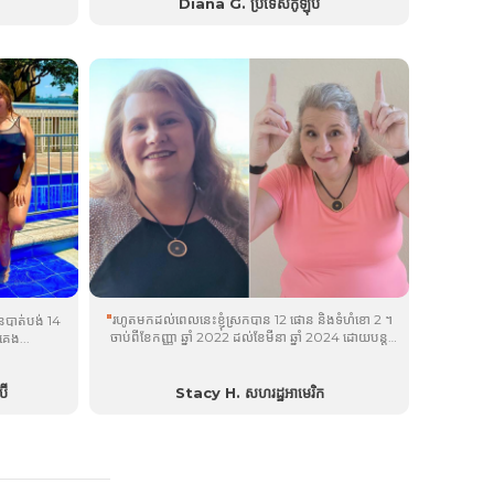
Diana G. ប្រទេសកូឡុំប៊ី
zlēm
ប៉ុន្មាននាទីមុនចូលគេង....
®
"
រហូតមកដល់ពេលនេះខ្ញុំស្រកបាន 12 ផោន និងទំហំខោ 2 ។
បានបាត់បង់ 14
ចាប់ពីខែកញ្ញា ឆ្នាំ 2022 ដល់ខែមីនា ឆ្នាំ 2024 ដោយបន្ត
គេង...
ទទួលយក
uüth
,
brān
,
plôs
ជាមួយនឹងពីរបីខែនៃ
®
®
®
zlēm
និង
byōm
....
®
®
៊ី
Stacy H. សហរដ្ឋអាមេរិក