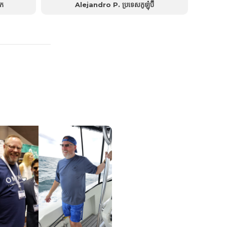
ិក
Alejandro P. ប្រទេសកូឡុំប៊ី
ា ខ្ញុំមាន