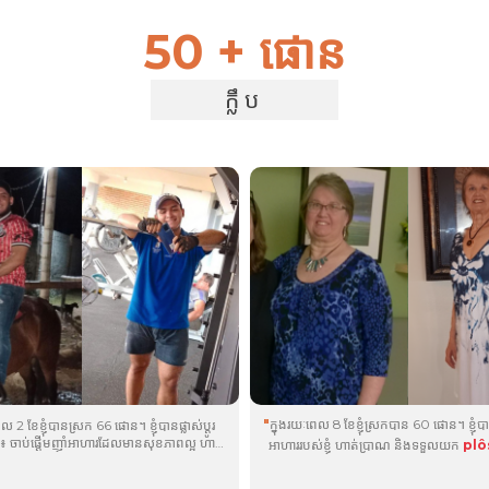
50 + ផោន
ក្លឹប
"
ក្នុងរយៈពេល 8 ខែខ្ញុំស្រកបាន 60 ផោន។ ខ្ញុំបាន
ល 2 ខែខ្ញុំបានស្រក 66 ផោន។ ខ្ញុំបានផ្លាស់ប្តូរ
្ញុំ៖ ចាប់ផ្តើមញ៉ាំអាហារដែលមានសុខភាពល្អ ហាត់
អាហាររបស់ខ្ញុំ ហាត់ប្រាណ និងទទួលយក
plô
7 ម៉ោងក្នុងមួយយប់ និងញ៉ាំ
plôs
,
zlēm
,
uüth
, និង
byōm
. ផលិតផលដែលខ្ញុំច
®
®
®
®
ិង
uüth
. ផលិតផលដែលខ្ញុំចូលចិត្តគឺ
plôs
brān
ពេលនេះខ្ញុំមិនមានអ័ព្ទក្នុងខួរក្បាលទេ
®
®
®