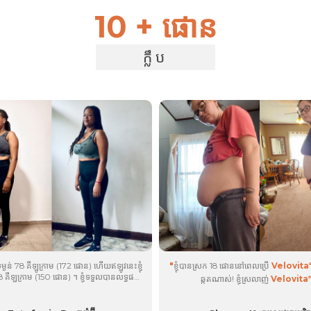
10 + ផោន
ក្លឹប
មានទម្ងន់ 78 គីឡូក្រាម (172 ផោន) ហើយឥឡូវនេះខ្ញុំ
"
ខ្ញុំបានស្រក 18 ផោននៅពេលប្រើ
Velovita
8 គីឡូក្រាម (150 ផោន) ។ ខ្ញុំទទួលបានលទ្ធផល
ឆ្កួត​ណាស់! ខ្ញុំស្រលាញ់
Velovita
®
គុណ
zlēm
និង
brān
! ខ្ញុំកាន់តែរឹងមាំ ហើយ
®
®
ថយ និងដុតបំផ្លាញជាតិខ្លាញ់ក្នុងមូលដ្ឋានយ៉ាង