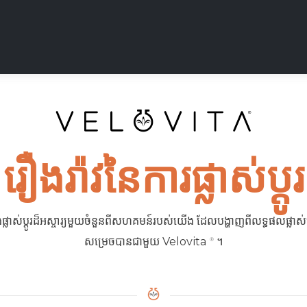
រឿងរ៉ាវនៃការផ្លាស់ប្តូរ
ផ្លាស់ប្តូរដ៏អស្ចារ្យមួយចំនួនពីសហគមន៍របស់យើង ដែលបង្ហាញពីលទ្ធផលផ្លាស់ប្
សម្រេចបានជាមួយ Velovita
។
®