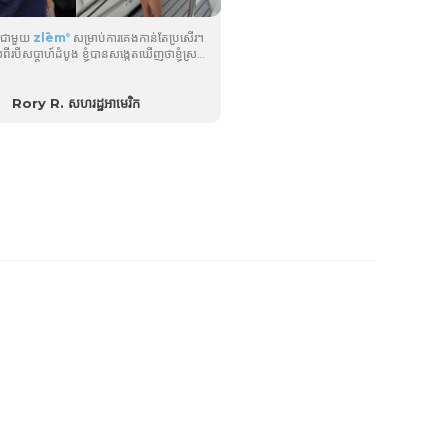
តើមជាមួយ
zlēm
សម្រាប់ការគេងកាន់តែប្រសើរ។
®
ីរ​បី​សប្តាហ៍​ដំបូង ខ្ញុំ​បាន​សង្កេត​ឃើញ​ថា​ខ្ញុំ​ស្រក​
ផោន ហើយ​បន្ត​ដំណើរ​ការ​ជា​បណ្តើរៗ។ ប៉ុន្មានខែ
ញុំស្រកបាន 75 ផោន ហើយអុិនឈ៍នៅតែបន្តធ្លាក់
ចុះ....
Rory R. សហរដ្ឋអាមេរិក