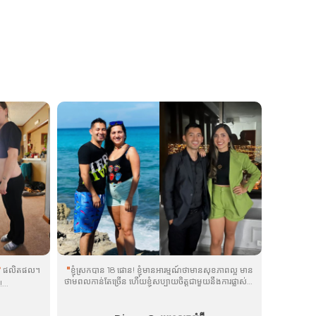
ផលិតផល។
"
ខ្ញុំស្រកបាន 18 ផោន! ខ្ញុំមានអារម្មណ៍ថាមានសុខភាពល្អ មាន
®
ថាមពលកាន់តែច្រើន ហើយខ្ញុំសប្បាយចិត្តជាមួយនឹងការផ្លាស់ប្តូរ
!...
រាងកាយរបស់ខ្ញុំ។ ខ្ញុំយក
plôs
មុនពេលអាហារពេលព្រឹក,
®
uüth
នៅពេលដែលខ្ញុំធ្វើការ,
brān
មុនថ្ងៃត្រង់ និង
®
®