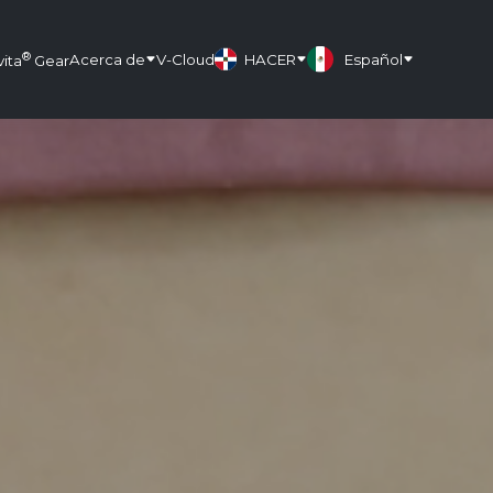
®
Acerca de
V-Cloud
HACER
Español
vita
Gear