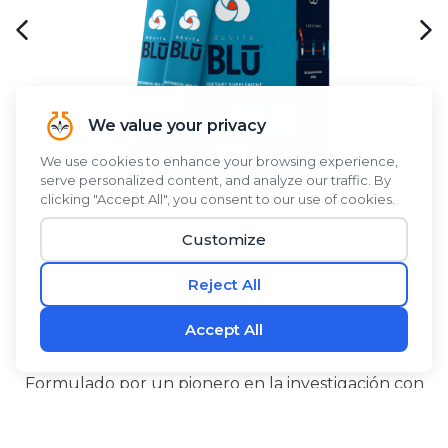
Formulado por un pionero en la investigación con
®
células madre,
RevitaBLŪ
es una mezcla
botánica de algas verde-azules, bayas de espino