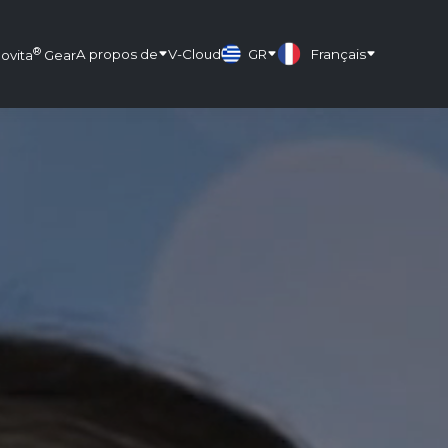
®
A propos de
V-Cloud
GR
Français
lovita
Gear