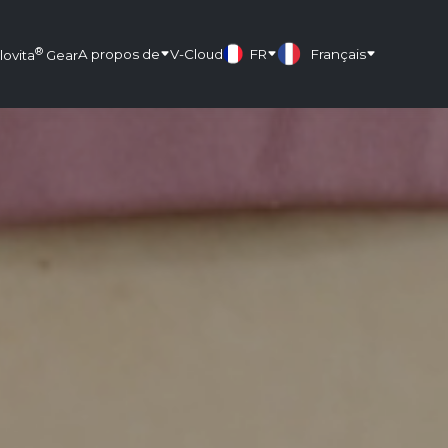
®
A propos de
V-Cloud
FR
Français
lovita
Gear