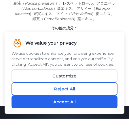
縮液（
Punica granatum
）、レスベラトロール、アロエベラ
（
Aloe barbadensis
）葉エキス、 アサイー（
Euterpe
oleracea
）果実エキス、ブドウ（
Vitis vinifera
）皮エキス、
緑茶（
Camellia sinensis
）葉エキス。
その他の成分：
精製水、天然香料、カルボキシメチルセルロース、キサンタ
ンガム、ソルビン酸カリウム（保存料）、クエン酸。
今すぐ購入
詳細はこちら
自然と科学の力