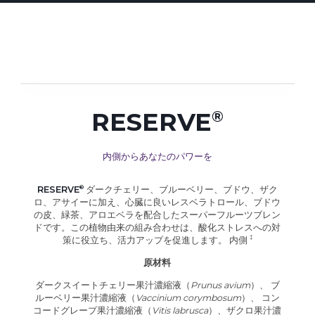
RESERVE
内側からあなたのパワーを
RESERVE
ダークチェリー、ブルーベリー、ブドウ、ザク
ロ、アサイーに加え、心臓に良いレスベラトロール、ブドウ
の皮、緑茶、アロエベラを配合したスーパーフルーツブレン
ドです。この植物由来の組み合わせは、酸化ストレスへの対
策に役立ち、活力アップを促進します。
内側
原材料
ダークスイートチェリー果汁濃縮液（
Prunus avium
）、 ブ
ルーベリー果汁濃縮液（
Vaccinium corymbosum
）、 コン
コードグレープ果汁濃縮液（
Vitis labrusca
）、ザクロ果汁濃