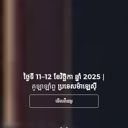
ថ្ងៃទី 11–12 ខែវិច្ឆិកា ឆ្នាំ 2025
|
គូឡាឡាំពួ
ប្រទេសម៉ាឡេស៊ី
មើលវីដេអូ