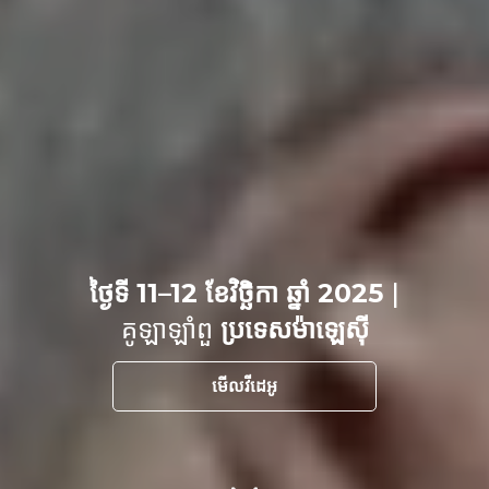
ថ្ងៃទី 11–12 ខែវិច្ឆិកា ឆ្នាំ 2025
|
គូឡាឡាំពួ
ប្រទេសម៉ាឡេស៊ី
មើលវីដេអូ