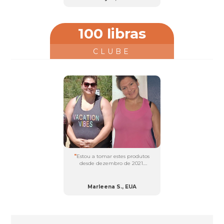
alguns meses, já tinha perdido
7 quilos e os centímetros
continuavam a diminuir....
100 libras
CLUBE
"
Estou a tomar estes produtos
desde dezembro de 2021.
Perdi 30 kg e sinto-me
fantástica!
Marleena S., EUA