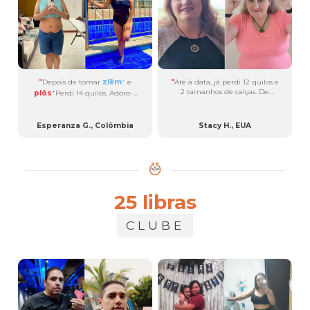
um sucesso!...
"
Depois de tomar
zlēm
e
"
Até à data, já perdi 12 quilos e
®
2 tamanhos de calças. De
plôs
Perdi 14 quilos. Adoro-o
®
setembro de 2022 a março de
porque me ajuda a queimar
2024, tomando
gordura enquanto durmo....
consistentemente
uüth
,
®
Esperanza G., Colômbia
Stacy H., EUA
brān
,
plôs
, com alguns
®
®
meses de
zlēm
e
byōm
....
®
®
25 libras
CLUBE