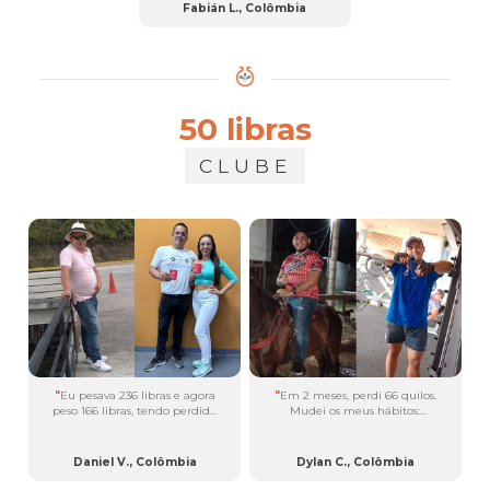
26 quilos....
Fabián L., Colômbia
50 libras
CLUBE
"
Eu pesava 236 libras e agora
"
Em 2 meses, perdi 66 quilos.
peso 166 libras, tendo perdido
Mudei os meus hábitos:
70 libras em 3 meses. Tomei
comecei a comer de forma
saudável, a fazer exercício, a
plôs
todos os dias e adaptei
®
dormir 7 horas por noite e a
um estilo de vida saudável.
Daniel V., Colômbia
Dylan C., Colômbia
Não só estou com um peso
consumir
plôs
,
zlēm
,
®
®
saudável, como também os
®
®