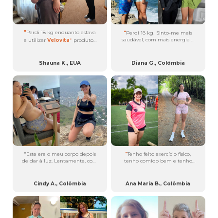
"
Perdi 18 kg enquanto estava
"
Perdi 18 kg! Sinto-me mais
saudável, com mais energia e
a utilizar
Velovita
produtos.
®
estou muito feliz com a minha
É uma loucura! Eu adoro
transformação física. Eu tomo
Velovita
!...
®
plôs
antes do pequeno-
®
Shauna K., EUA
Diana G., Colômbia
almoço,
uüth
quando faço
®
exercício,
brān
antes do
®
meio-dia, e
zlēm
alguns
®
minutos antes de dormir....
"Este era o meu corpo depois
"
Tenho feito exercício físico,
de dar à luz. Lentamente, com
tenho comido bem e tenho
muito amor e paciência,
tomado
zlēm
e
plôs
há 4
®
®
melhorei e perdi 7,5 kg...
meses, e notei uma diferença
significativa na tonificação
Cindy A., Colômbia
Ana María B., Colômbia
muscular. Perdi muito peso.
Até se nota no meu duplo
queixo que eu tinha. No total,
perdi 5 quilos e estou muito
satisfeito com os produtos; são