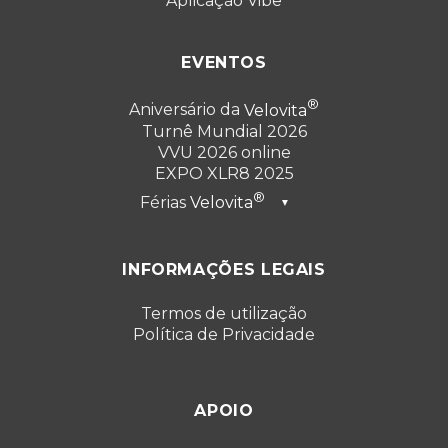
Aplicação Vibe
EVENTOS
Aniversário da
Velovita
Turnê Mundial 2026
VVU 2026 online
EXPO XLR8 2025
Férias
Velovita
▼
Dubai 2026
INFORMAÇÕES LEGAIS
Turquia 2025
Punta Cana 2024
Termos de utilização
Política de Privacidade
Cancún 2023
APOIO