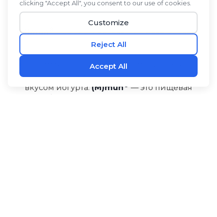
(M)mūn
Пробиотическая пищевая добавка
Обеспечьте дополнительную поддержку
своей иммунной системе с помощью вкусного
и удобного в употреблении порошка со
вкусом йогурта.
(M)mūn
— это пищевая
добавка для здоровья кишечника,
обогащенная мощной смесью
ферментированных фруктов и овощей,
которые обеспечивают естественное
укрепление иммунитета, мягкую
детоксикацию и улучшение пищеварения,
поддерживая ваше общее здоровье и
жизненную энергию!
РАЗМЕР: Тридцать стиков по 3 г в упаковке
Преимущества
Ингредиенты
Использование