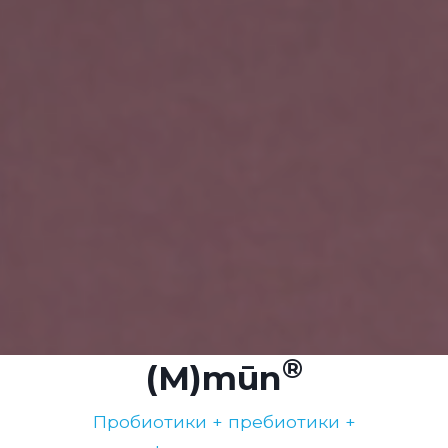
(M)mūn
Пробиотики + пребиотики +