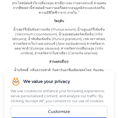
ประโยชน์ต่อหัวใจ เปลือกองุ่น ชาเขียว และว่านหางจระเข้ ส่วนผสม
จากพืชเหล่านี้ช่วยต่อต้านความเครียดจากอนุมูลอิสระและส่งเสริม
ความมีชีวิตชีวาจาก
ภายใน.
วัตถุดิบ
น้ำเชอร์รี่เข้มข้นหวานเข้ม (
Prunus avium
), น้ำบลูเบอร์รี่เข้มข้น
(
Vaccinium corymbosum
), น้ำองุ่นคอนคอร์ดเข้มข้น (
Vitis
labrusca
), น้ำทับทิมเข้มข้น (
Punica granatum
), เรสเวอราทรอล,
สารสกัดจากใบว่านหางจระเข้ (
Aloe barbadensis
) สารสกัดจาก
ผลอาซาอิ (
Euterpe oleracea
), สารสกัดจากเปลือกองุ่น (
Vitis
vinifera
), สารสกัดจากใบชาเขียว (
Camellia sinensis
)
ส่วนผสมอื่นๆ:
น้ำบริสุทธิ์, กลิ่นธรรมชาติ, กัมคาร์บอกซีเมทิลเซลลูโลส, กัมแซน
แทน, โพแทสเซียมซอร์เบต (วัตถุกันเสีย), กรดซิตริก.
ซื้อเลย
เรียนรู้เพิ่มเติม