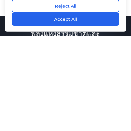
พลังแห่งธรรมชาติและ
วิทยาศาสตร์
ปัจจัยในชีวิตประจำวัน ตั้งแต่อาหารที่เรากินไป
จนถึงอากาศที่เราหายใจ ล้วนก่อให้เกิดภาวะ
เครียดจากออกซิเดชั่น อนุมูลอิสระเหล่านี้ส่งผล
ต่อการแก่ชราและสุขภาพของเราเมื่อเวลาผ่าน
ไป นั่นเป็นเหตุผลว่าทำไมสารต้านอนุมูลอิสระ
จึงมีความสำคัญ เพราะเป็นระบบป้องกันตาม
ธรรมชาติ ช่วยต่อต้านอนุมูลอิสระและรักษา
สมดุลตามธรรมชาติของร่างกาย
RESERVE
ช่วยส่งเสริมสุขภาพที่ดีในทุกวัน