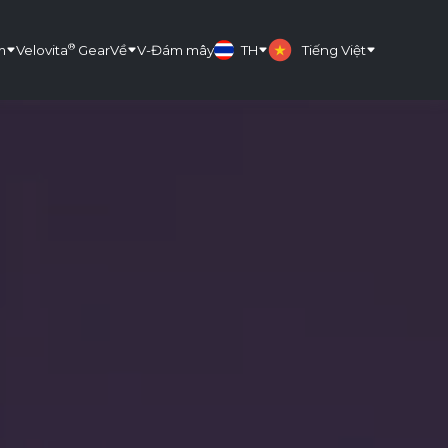
®
m
Velovita
Gear
Về
V-Đám mây
TH
Tiếng Việt