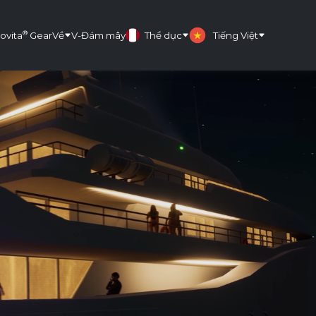
®
ovita
Gear
Về
V-Đám mây
Thể dục
Tiếng Việt