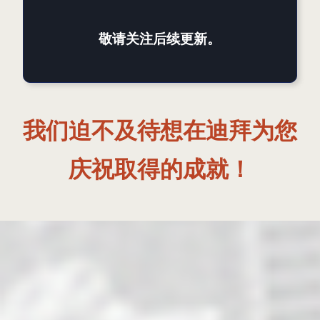
敬请关注后续更新。
我们迫不及待想在迪拜为您
庆祝取得的成就！