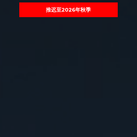
推迟至2026年秋季