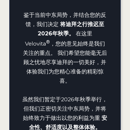
鉴于当前中东局势，并结合您的反
馈，我们决定
将迪拜之行推迟至
2026年秋季。
在这里
Velovita
，您的意见始终是我们
关注的重点。 我们希望您能毫无后
顾之忧地尽享迪拜的一切美好，并
体验我们为您精心准备的精彩惊
喜。
虽然我们暂定于2026年秋季举行，
但我们正密切关注中东局势，并将
始终致力于做出以您的利益为重
安
全性、舒适度以及整体体验。