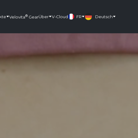
®
kte
Über
V-Cloud
FR
Deutsch
Velovita
Gear