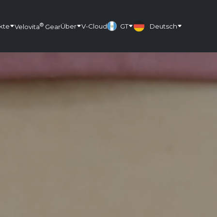
®
kte
Über
V-Cloud
GT
Deutsch
Velovita
Gear