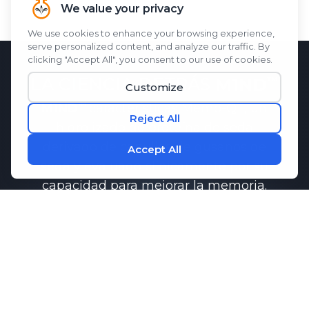
LA CIENCIA DETRÁS
M1ND
M1ND
características
Memo-Q
, un
hidrolizado de proteína de seda
derivado de capullos de gusanos de
seda y evaluado clínicamente por su
capacidad para mejorar la memoria.
función.
Las investigaciones han demostrado
que
Memo-Q
puede ayudar a
mantener una comunicación saludable
entre las células cerebrales, lo cual es