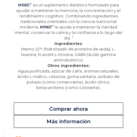
M1ND
es un suplemento dietético formulado para
ayudar a mantener la memoria, la concentración y el
rendimiento cognitivo. Combinando ingredientes
tradicionales orientales con la ciencia nutricional
moderna,
M1ND
le ayuda a mantener la claridad
mental, conservar la calma y la confianza a lo largo del
día.
Ingredientes
Memo-Q™ (hidrolizado de proteína de seda), L-
teanina, N-acetil-L-tirosina, GABA (ácido gamma
aminobutírico)
Otros ingredientes:
Agua purificada, azúcar de caña, aromas naturales,
ácido L-málico, celulosa, goma xantana, sorbato de
potasio (como conservante), ácido cítrico,
betacaroteno (como colorante).
Comprar ahora
Más información