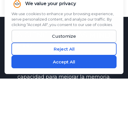
LA CIENCIA DETRÁS
M1ND
M1ND
características
Memo-Q
, un
hidrolizado de proteína de seda
derivado de capullos de gusanos de
seda y evaluado clínicamente por su
capacidad para mejorar la memoria.
función.
Las investigaciones han demostrado
que
Memo-Q
puede ayudar a
mantener una comunicación saludable
entre las células cerebrales, lo cual es