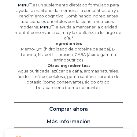
M1ND
es un suplemento dietético formulado para
ayudar a mantener la memoria, la concentración y el
rendimiento cognitivo. Combinando ingredientes
tradicionales orientales con la ciencia nutricional
moderna,
M1ND
le ayuda a mantener la claridad
mental, conservar la calma y la confianza a lo largo del
día.
Ingredientes
Memo-Q™ (hidrolizado de proteína de seda), L-
teanina, N-acetil-L-tirosina, GABA (ácido gamma
aminobutírico)
Otros ingredientes:
Agua purificada, azúcar de caña, aromas naturales,
ácido L-málico, celulosa, goma xantana, sorbato de
potasio (como conservante), ácido cítrico,
betacaroteno (como colorante).
Comprar ahora
Más información