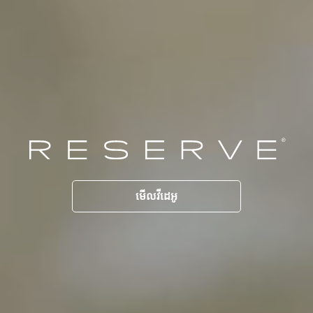
មើលវីដេអូ