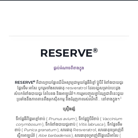
RESERVE
ផ្តល់អំណាចពីខាងក្នុង
RESERVE
គឺជាល្បាយផ្លែឈើដ៏អស្ចារ្យជាមួយផ្លែឆឺរីខ្មៅ ប៊្លូបឺរី ទំពាំងបាយជូរ
ផ្លែទទឹម អាសៃ បូករួមទាំងសារធាតុ resveratrol ដែលល្អសម្រាប់បេះដូង
សំបកទំពាំងបាយជូរ តែបៃតង និងអាឡូវ៉េរ៉ា។ ការរួមបញ្ចូលគ្នានៃរុក្ខជាតិនេះជួយ
ប្រឆាំងនឹងភាពតានតឹងអុកស៊ីតកម្ម និងជំរុញភាពរស់រវើកពី...
នៅខាងក្នុង។
គ្រឿងផ្សំ
ទឹកផ្លែឆឺរីផ្អែមខ្មៅខាប់ (
Prunus avium
), ទឹកផ្លែប៊្លូបឺរីខាប់ (
Vaccinium
corymbosum
), ទឹកទំពាំងបាយជូរខាប់ (
Vitis labrusca
), ទឹកផ្លែទទឹម
ខាប់ (
Punica granatum
), សារធាតុ Resveratrol, សារធាតុចម្រាញ់ពី
ស្លឹកអាឡូវ៉េរ៉ា (
Aloe barbadensis
), សារធាតុចម្រាញ់ពីផ្លែឈើអាសៃ (