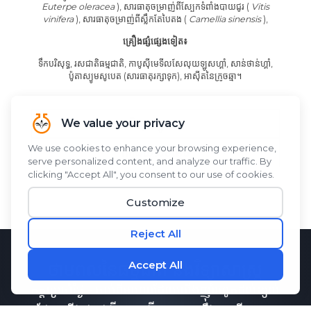
Euterpe oleracea
), សារធាតុចម្រាញ់ពីស្បែកទំពាំងបាយជូរ (
Vitis
vinifera
), សារធាតុចម្រាញ់ពីស្លឹកតែបៃតង (
Camellia sinensis
),
គ្រឿងផ្សំផ្សេងទៀត៖
ទឹកបរិសុទ្ធ, រសជាតិធម្មជាតិ, កាបូស៊ីមេទីលសែលុយឡូសហ្គាំ, សាន់ថាន់ហ្គាំ,
ប៉ូតាស្យូមសូបេត (សារធាតុរក្សាទុក), អាស៊ីតនៃក្រូចឆ្មា។
ទិញឥឡូវនេះ
ស្វែងយល់បន្ថែម
ថាមពលនៃធម្មជាតិ និងវិទ្យាសាស្ត្រ
កត្តាប្រចាំថ្ងៃ - ចាប់ពីអាហារដែលយើងញ៉ាំរហូតដល់ខ្យល់
ដែលយើងដកដង្ហើម - បង្កើតភាពតានតឹងអុកស៊ីតកម្ម។