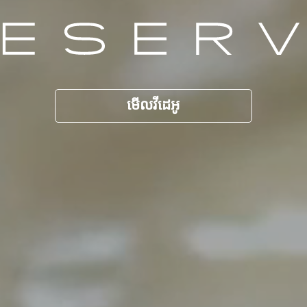
មើលវីដេអូ