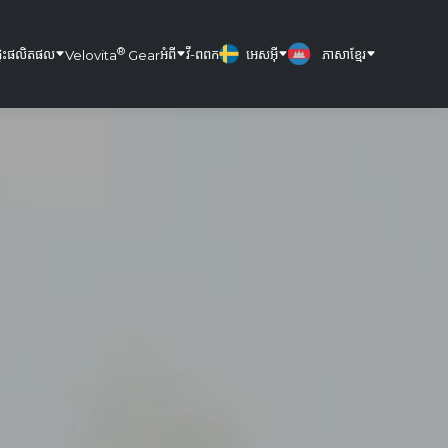
®
្ទះ
ផលិតផល
អំពី
វី-ពពក
អេសអ៊ី
ភាសាខ្មែរ
Velovita
Gear