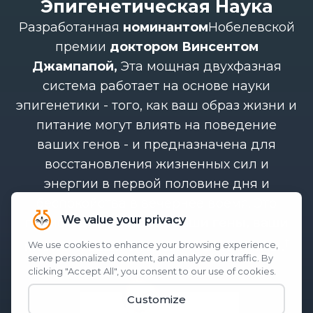
Эпигенетическая Наука
Разработанная
номинантом
Нобелевской
премии
доктором Винсентом
Джампапой,
Эта мощная двухфазная
система работает на основе науки
эпигенетики - того, как ваш образ жизни и
питание могут влиять на поведение
ваших генов - и предназначена для
восстановления жизненных сил и
энергии в первой половине дня и
беспокойства в вечернее время. Это
происходит у истоков:
ваши гены, ваши
‡
клетки и ваши биологические ритмы.