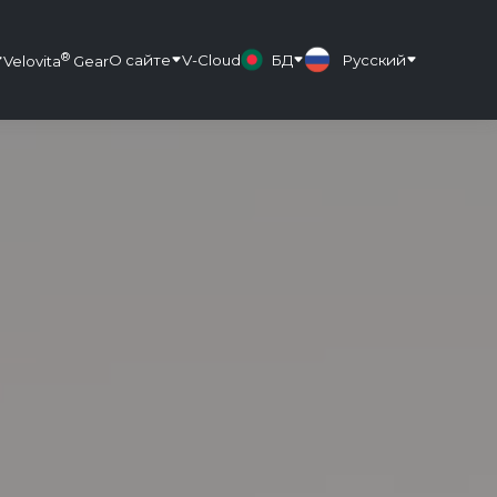
®
О сайте
V-Cloud
БД
Русский
Velovita
Gear