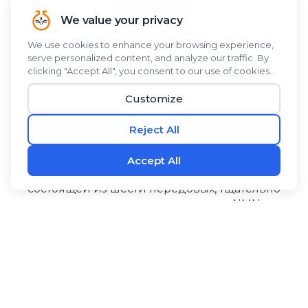
У вас одна жизнь. Проживите ее достойно с
®
L1FE NMN
, пищевая добавка с
запатентованной смесью «Youthful Complex 6»,
состоящей из шести передовых, тщательно
исследованных ингредиентов. NMN
способствует поддержанию уровня NAD+ в
организме. Альпиния галанга и PQQ
обеспечивают выработку энергии на
клеточном уровне и поддерживают здоровую
‡
работу мозга.
®
®