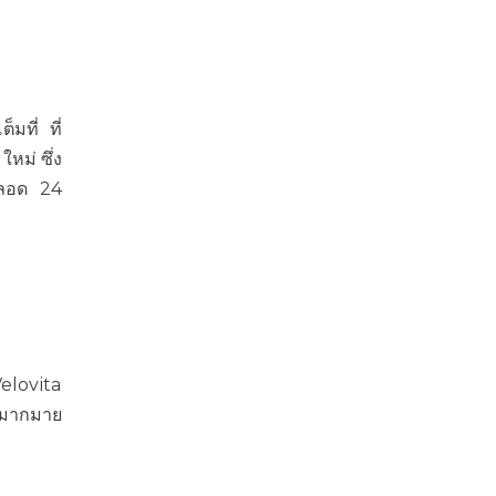
มที่ ที่
ใหม่ ซึ่ง
จตลอด 24
elovita
้นมากมาย