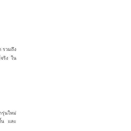
ด รวมถึง
่จริง ใน
รุ่นใหม่
ึ้น และ