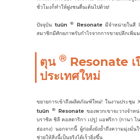
ชั่วโมงก็ทำให้ฝูงชนตื่นเต้นไปด้วย!
®
ปัจจุบัน
tuün
Resonate
มีจำหน่ายในสี 
สมาชิกมีศักยภาพรับกำไรจากการขายปลีกเพิ่มม
®
ตุน
Resonate เปิ
ประเทศใหม่
ขยายการเข้าถึงผลิตภัณฑ์ใหม่! ในงานประชุม XLR
®
tuün
Resonate
ของพวกเขาจะวางจำหน่า
บราซิล ชิลี คอสตาริกา เปรู) แอฟริกา (กานา ไนจี
ฮ่องกง) นอกจากนี้ ผู้ก่อตั้งยังย้ำถึงความมุ่งม
ช่วยให้สิ่งนี้เป็นจริงได้เร็วยิ่งขึ้น