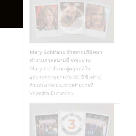
Mary Schifano ย้ายจากบริษัทมา
ทำงานภาคสนามที่ Velovita
Mary Schifano ผู้คลุกคลีใน
อุตสาหกรรมมานาน 30 ปี ซึ่งดำรง
ตำแหน่งรองประธานฝ่ายขายที่
Velovita มีบางอย่าง…