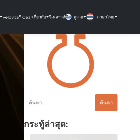
®
เกี่ยวกับ
วี-คลาวด์
ยูวาย
ภาษาไทย
Velovita
Gear
ค้นหา
กระทู้ล่าสุด: