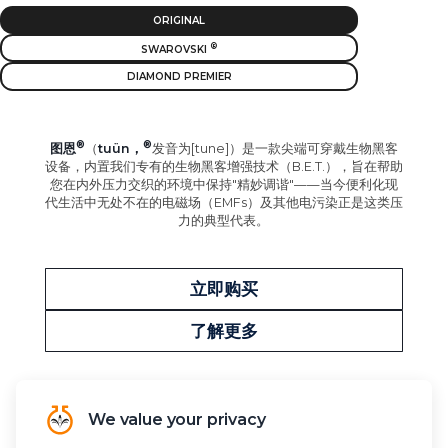
ORIGINAL
SWAROVSKI
DIAMOND PREMIER
图恩
（
tuün，
发音为[tune]）是一款尖端可穿戴生物黑客
设备，内置我们专有的生物黑客增强技术（B.E.T.），旨在帮助
您在内外压力交织的环境中保持"精妙调谐"——当今便利化现
代生活中无处不在的电磁场（EMFs）及其他电污染正是这类压
力的典型代表。
立即购买
了解更多