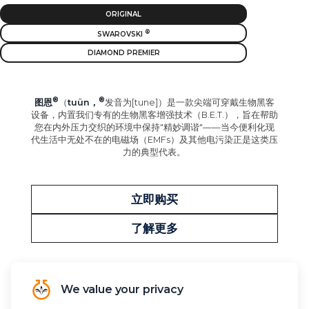
ORIGINAL
SWAROVSKI
DIAMOND PREMIER
图恩
（
tuün，
发音为[tune]）是一款尖端可穿戴生物黑客
设备，内置我们专有的生物黑客增强技术（B.E.T.），旨在帮助
您在内外压力交织的环境中保持"精妙调谐"——当今便利化现
代生活中无处不在的电磁场（EMFs）及其他电污染正是这类压
力的典型代表。
立即购买
了解更多