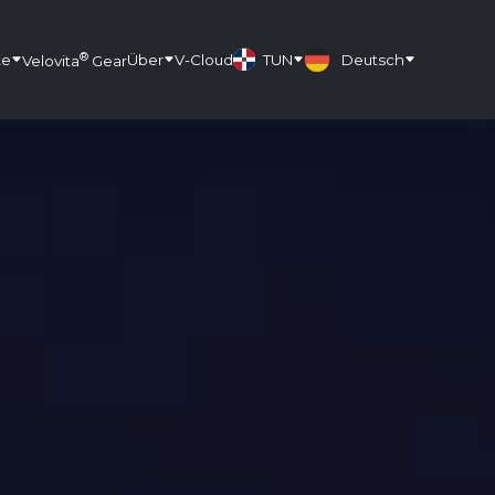
®
te
Über
V-Cloud
TUN
Deutsch
Velovita
Gear