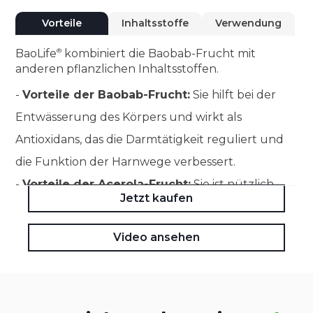
Vorteile
Inhaltsstoffe
Verwendung
BaoLife
kombiniert die Baobab-Frucht mit
anderen pflanzlichen Inhaltsstoffen.
-
Vorteile der Baobab-Frucht:
Sie hilft bei der
Entwässerung des Körpers und wirkt als
Antioxidans, das die Darmtätigkeit reguliert und
die Funktion der Harnwege verbessert.
-
Vorteile der Acerola-Frucht:
Sie ist nützlich,
Jetzt kaufen
um die natürlichen Abwehrkräfte des Körpers zu
stärken, die regenerierende Wirkung zu fördern
Video ansehen
und antioxidative Eigenschaften zu besitzen.