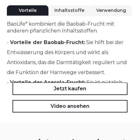
Vorteile
Inhaltsstoffe
Verwendung
BaoLife
kombiniert die Baobab-Frucht mit
anderen pflanzlichen Inhaltsstoffen.
-
Vorteile der Baobab-Frucht:
Sie hilft bei der
Entwässerung des Körpers und wirkt als
Antioxidans, das die Darmtätigkeit reguliert und
die Funktion der Harnwege verbessert.
-
Vorteile der Acerola-Frucht:
Sie ist nützlich,
Jetzt kaufen
um die natürlichen Abwehrkräfte des Körpers zu
stärken, die regenerierende Wirkung zu fördern
Video ansehen
und antioxidative Eigenschaften zu besitzen.