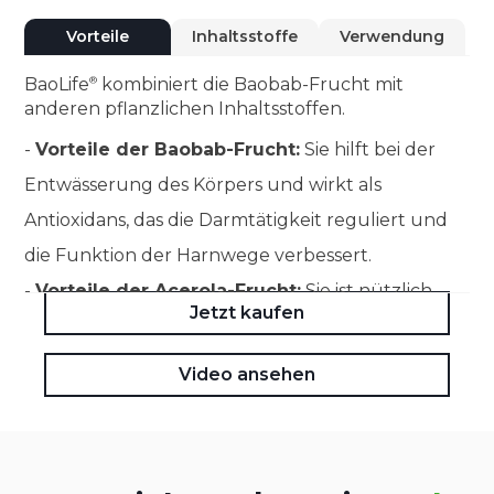
Vorteile
Inhaltsstoffe
Verwendung
BaoLife
kombiniert die Baobab-Frucht mit
anderen pflanzlichen Inhaltsstoffen.
-
Vorteile der Baobab-Frucht:
Sie hilft bei der
Entwässerung des Körpers und wirkt als
Antioxidans, das die Darmtätigkeit reguliert und
die Funktion der Harnwege verbessert.
-
Vorteile der Acerola-Frucht:
Sie ist nützlich,
Jetzt kaufen
um die natürlichen Abwehrkräfte des Körpers zu
stärken, die regenerierende Wirkung zu fördern
Video ansehen
und antioxidative Eigenschaften zu besitzen.