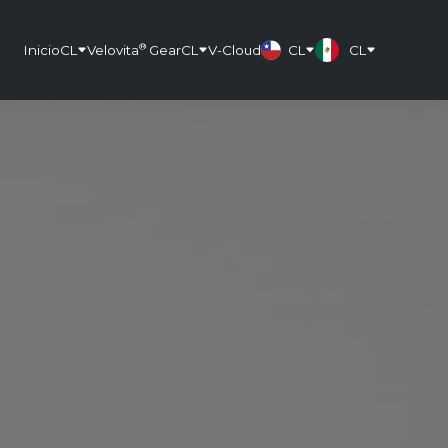
®
Inicio
CL
Velovita
Gear
CL
V-Cloud
CL
CL