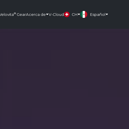
®
Velovita
Gear
Acerca de
V-Cloud
CH
Español