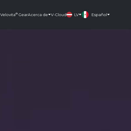
®
Velovita
Gear
Acerca de
V-Cloud
LV
Español