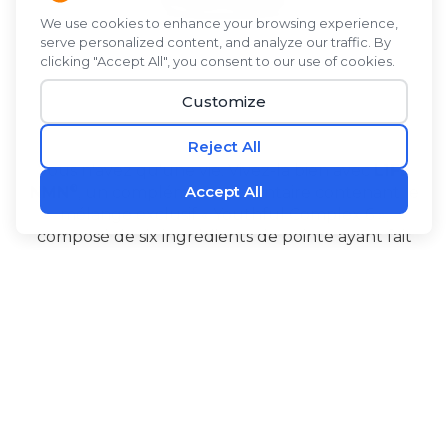
Vous n'avez qu'une vie. Vivez-la bien avec
L1FE
®
NMN
, un complément alimentaire contenant le
mélange exclusif « Youthful Complex 6 »,
composé de six ingrédients de pointe ayant fait
l'objet de recherches approfondies. Le NMN
contribue à maintenir les niveaux de NAD+ dans
l'organisme. L'Alpinia galanga et le PQQ favorisent
la production d'énergie au niveau cellulaire et
‡
contribuent au bon fonctionnement du cerveau.
®
®
L1FE NMN
contient également de la biopérine
de l'extrait de fruit de poivre noir pour favoriser
l'absorption, de la l-citrulline, un acide aminé utile