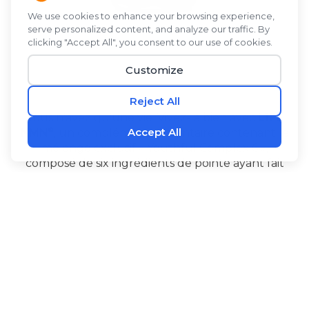
Vous n'avez qu'une vie. Vivez-la bien avec
L1FE
®
NMN
, un complément alimentaire contenant le
mélange exclusif « Youthful Complex 6 »,
composé de six ingrédients de pointe ayant fait
l'objet de recherches approfondies. Le NMN
contribue à maintenir les niveaux de NAD+ dans
l'organisme. L'Alpinia galanga et le PQQ favorisent
la production d'énergie au niveau cellulaire et
‡
contribuent au bon fonctionnement du cerveau.
®
®
L1FE NMN
contient également de la biopérine
de l'extrait de fruit de poivre noir pour favoriser
l'absorption, de la l-citrulline, un acide aminé utile