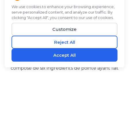
Vous n'avez qu'une vie. Vivez-la bien avec
L1FE
®
NMN
, un complément alimentaire contenant le
mélange exclusif « Youthful Complex 6 »,
composé de six ingrédients de pointe ayant fait
l'objet de recherches approfondies. Le NMN
contribue à maintenir les niveaux de NAD+ dans
l'organisme. L'Alpinia galanga et le PQQ favorisent
la production d'énergie au niveau cellulaire et
‡
contribuent au bon fonctionnement du cerveau.
®
®
L1FE NMN
contient également de la biopérine
de l'extrait de fruit de poivre noir pour favoriser
l'absorption, de la l-citrulline, un acide aminé utile