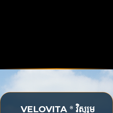
VELOVITA
វិស្សម
®