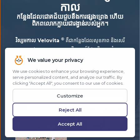
កាល
កន្លែងដែលជោគជ័យជួបនឹងការផ្សងព្រេង ហើយ
ពិភពលោកក្លាយជារង្វាន់របស់អ្នក។
®
វិស្សមកាល Velovita
គឺជាកន្លែងដែលសុខភាព និងសេរី
ភាពមកជាមួយគ្នាតាមរយៈបទពិសោធន៍ដែលមិនអាចបំភ្លេច
បាន។ ធ្វើ​ការ​រស់​នៅ ខណៈ​ដែល​ការ​រស់​នៅ​ដ៏​ល្អ​បំផុត​របស់​អ្នក​
។ ស្វែងរកគោលដៅក្នុងក្តីស្រមៃ ខណៈពេលដែលជួយអ្នកដទៃ
ធ្វើដូចគ្នា។ ធ្វើដំណើរជុំវិញពិភពលោកជាមួយនឹងសហគមន៍
ដែលអបអរភាពជោគជ័យ និងបង្កើតបទពិសោធន៍ដែលមិន
អាចបំភ្លេចបាន ដែលអ្នកដទៃស្រមៃចង់បាន។