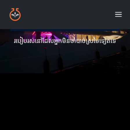
របៀបរស់នៅដែលអ្នកមិនចាំបាច់ស្រមៃទៀតទេ