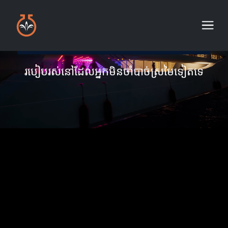
របៀបរស់នៅដែលអ្នកមិនចាំបាច់ស្រមៃទៀតទេ