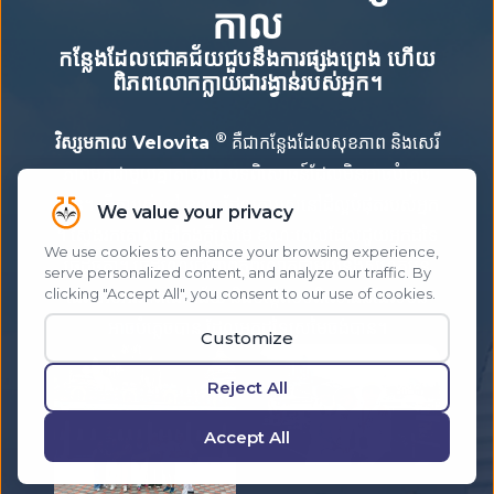
កាល
កន្លែងដែលជោគជ័យជួបនឹងការផ្សងព្រេង ហើយ
ពិភពលោកក្លាយជារង្វាន់របស់អ្នក។
®
វិស្សមកាល Velovita
គឺជាកន្លែងដែលសុខភាព និងសេរី
ភាពមកជាមួយគ្នាតាមរយៈបទពិសោធន៍ដែលមិនអាចបំភ្លេច
បាន។ ធ្វើ​ការ​រស់​នៅ ខណៈ​ដែល​ការ​រស់​នៅ​ដ៏​ល្អ​បំផុត​របស់​អ្នក​
។ ស្វែងរកគោលដៅក្នុងក្តីស្រមៃ ខណៈពេលដែលជួយអ្នកដទៃ
ធ្វើដូចគ្នា។ ធ្វើដំណើរជុំវិញពិភពលោកជាមួយនឹងសហគមន៍
ដែលអបអរភាពជោគជ័យ និងបង្កើតបទពិសោធន៍ដែលមិន
អាចបំភ្លេចបាន ដែលអ្នកដទៃស្រមៃចង់បាន។