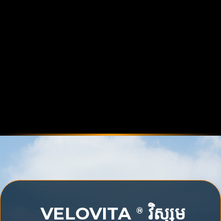
VELOVITA
វិស្សម
®