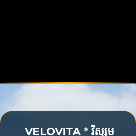
VELOVITA
វិស្សម
®