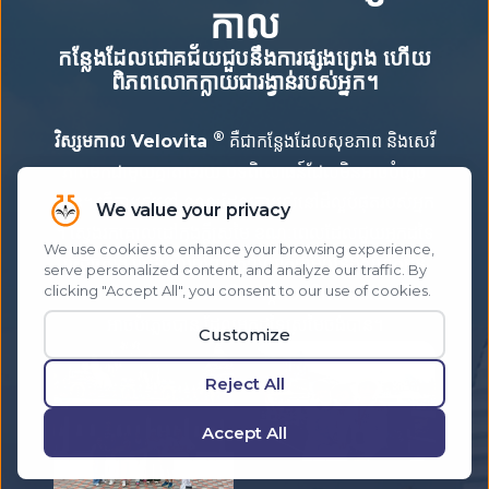
កាល
កន្លែងដែលជោគជ័យជួបនឹងការផ្សងព្រេង ហើយ
ពិភពលោកក្លាយជារង្វាន់របស់អ្នក។
®
វិស្សមកាល Velovita
គឺជាកន្លែងដែលសុខភាព និងសេរី
ភាពមកជាមួយគ្នាតាមរយៈបទពិសោធន៍ដែលមិនអាចបំភ្លេច
បាន។ ធ្វើ​ការ​រស់​នៅ ខណៈ​ដែល​ការ​រស់​នៅ​ដ៏​ល្អ​បំផុត​របស់​អ្នក​
។ ស្វែងរកគោលដៅក្នុងក្តីស្រមៃ ខណៈពេលដែលជួយអ្នកដទៃ
ធ្វើដូចគ្នា។ ធ្វើដំណើរជុំវិញពិភពលោកជាមួយនឹងសហគមន៍
ដែលអបអរភាពជោគជ័យ និងបង្កើតបទពិសោធន៍ដែលមិន
អាចបំភ្លេចបាន ដែលអ្នកដទៃស្រមៃចង់បាន។