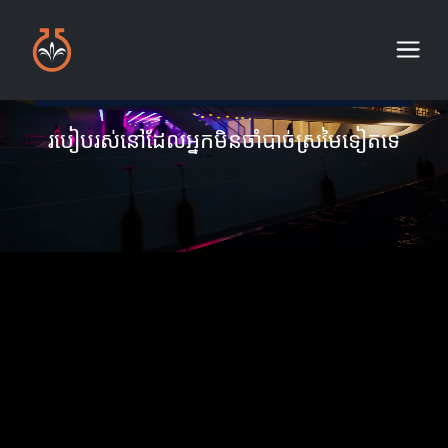
របៀបរស់នៅដែលអ្នកមិនចាំបាច់ស្រមៃទៀតទេ