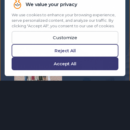
destinos de sonho enquanto ajuda outros a
fazer o mesmo. Viaje pelo mundo com uma
comunidade que celebra o sucesso e cria
experiências inesquecíveis com que outros
apenas sonham.