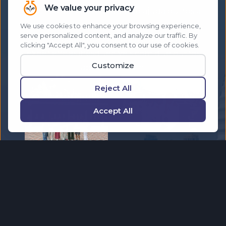
destinos de sonho enquanto ajuda outros a
fazer o mesmo. Viaje pelo mundo com uma
comunidade que celebra o sucesso e cria
experiências inesquecíveis com que outros
apenas sonham.