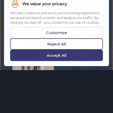
destinos de sonho enquanto ajuda outros a
fazer o mesmo. Viaje pelo mundo com uma
comunidade que celebra o sucesso e cria
experiências inesquecíveis com que outros
apenas sonham.