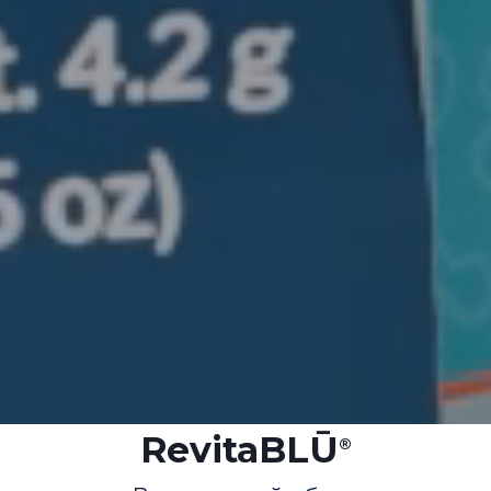
RevitaBLŪ
®