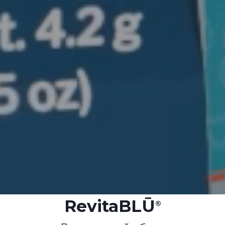
RevitaBLŪ
®