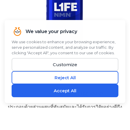
®
คุณมีชีวิตเดียว จงใช้ชีวิตให้ดีด้วย
L1FE NMN
, อาหาร
เสริมที่มีส่วนผสมเฉพาะ Youthful Complex 6 ซึ่ง
ประกอบด้วยส่วนผสมที่ทันสมัยและได้รับการวิจัยอย่างดีถึง
6 ชนิด. NMN ช่วยสนับสนุนระดับ NAD+ ในร่างกาย.
Alpinia galanga และ PQQ สร้างพลังงานในระดับเซลล์
-
และช่วยสนับสนุนการทำงานของสมองให้แข็งแรง.