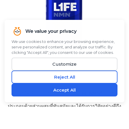
®
คุณมีชีวิตเดียว จงใช้ชีวิตให้ดีด้วย
L1FE NMN
, อาหาร
เสริมที่มีส่วนผสมเฉพาะ Youthful Complex 6 ซึ่ง
ประกอบด้วยส่วนผสมที่ทันสมัยและได้รับการวิจัยอย่างดีถึง
6 ชนิด. NMN ช่วยสนับสนุนระดับ NAD+ ในร่างกาย.
Alpinia galanga และ PQQ สร้างพลังงานในระดับเซลล์
-
และช่วยสนับสนุนการทำงานของสมองให้แข็งแรง.