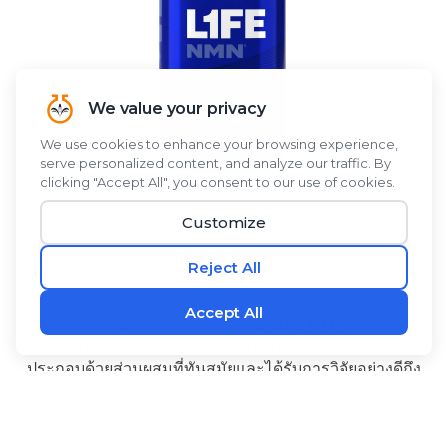
®
คุณมีชีวิตเดียว จงใช้ชีวิตให้ดีด้วย
L1FE NMN
, อาหาร
เสริมที่มีส่วนผสมเฉพาะ Youthful Complex 6 ซึ่ง
ประกอบด้วยส่วนผสมที่ทันสมัยและได้รับการวิจัยอย่างดีถึง
6 ชนิด. NMN ช่วยสนับสนุนระดับ NAD+ ในร่างกาย.
Alpinia galanga และ PQQ สร้างพลังงานในระดับเซลล์
-
และช่วยสนับสนุนการทำงานของสมองให้แข็งแรง.