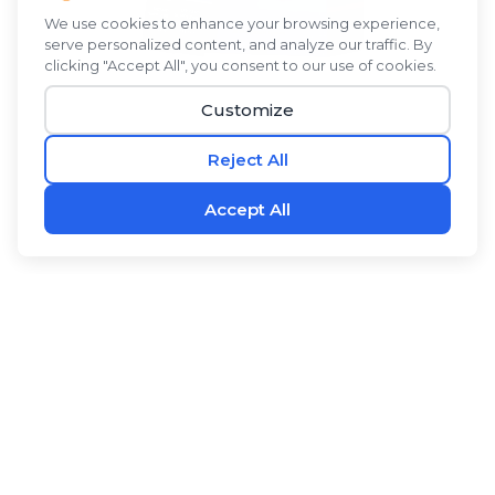
ได้รับการคิดค้นโดยผู้บุกเบิกการวิจัยเซลล์ต้นกำเนิด
®
RevitaBLŪ
เป็นส่วนผสมทางพฤกษศาสตร์ของสาหร่ายสี
เขียวแกมน้ำเงิน ผลซีบัคธอร์น และว่านหางจระเข้กับผงน้ำ
มะพร้าว เป็นเครื่องดื่มผสมที่สดชื่นที่มีรสชาติดีและมี
ประโยชน์ ส่วนผสมที่เป็นที่ต้องการเหล่านี้มีตำนานในรูป
แบบบริสุทธิ์ ผสมผสานกันในสูตรเฉพาะของเรา
®
RevitaBLŪ
พวกมันให้ความชุ่มชื้นและสนับสนุนระบบ
ต่างๆ ของร่างกายได้อย่างมีประสิทธิภาพมากขึ้น ฟื้นฟูและ
®
-
สร้างใหม่ด้วย
RevitaBLŪ
.