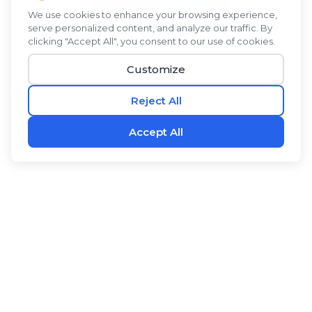
ได้รับการคิดค้นโดยผู้บุกเบิกการวิจัยเซลล์ต้นกำเนิด
®
RevitaBLŪ
เป็นส่วนผสมทางพฤกษศาสตร์ของสาหร่ายสี
เขียวแกมน้ำเงิน ผลซีบัคธอร์น และว่านหางจระเข้กับผงน้ำ
มะพร้าว เป็นเครื่องดื่มผสมที่สดชื่นที่มีรสชาติดีและมี
ประโยชน์ ส่วนผสมที่เป็นที่ต้องการเหล่านี้มีตำนานในรูป
แบบบริสุทธิ์ ผสมผสานกันในสูตรเฉพาะของเรา
®
RevitaBLŪ
พวกมันให้ความชุ่มชื้นและสนับสนุนระบบ
ต่างๆ ของร่างกายได้อย่างมีประสิทธิภาพมากขึ้น ฟื้นฟูและ
®
-
สร้างใหม่ด้วย
RevitaBLŪ
.