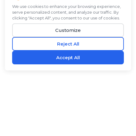
ได้รับการคิดค้นโดยผู้บุกเบิกการวิจัยเซลล์ต้นกำเนิด
®
RevitaBLŪ
เป็นส่วนผสมทางพฤกษศาสตร์ของสาหร่ายสี
เขียวแกมน้ำเงิน ผลซีบัคธอร์น และว่านหางจระเข้กับผงน้ำ
มะพร้าว เป็นเครื่องดื่มผสมที่สดชื่นที่มีรสชาติดีและมี
ประโยชน์ ส่วนผสมที่เป็นที่ต้องการเหล่านี้มีตำนานในรูป
แบบบริสุทธิ์ ผสมผสานกันในสูตรเฉพาะของเรา
®
RevitaBLŪ
พวกมันให้ความชุ่มชื้นและสนับสนุนระบบ
ต่างๆ ของร่างกายได้อย่างมีประสิทธิภาพมากขึ้น ฟื้นฟูและ
®
-
สร้างใหม่ด้วย
RevitaBLŪ
.